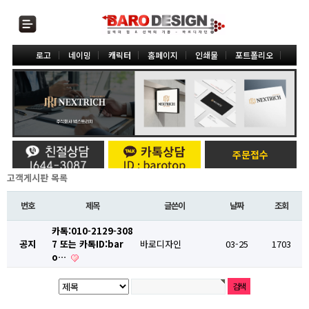
로고
네이밍
캐릭터
홈페이지
인쇄물
포트폴리오
주문접수
고객게시판 목록
번호
제목
글쓴이
날짜
조회
카톡:010-2129-308
공지
7 또는 카톡ID:bar
바로디자인
03-25
1703
o…