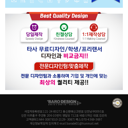
사업자등록번호:121-24-80272 통신판매신고번호:인천남구0093호
인천 미추홀구 주안동 206-10번지 영빌딩 712호 바로디자인 대표:김은희
고객센터:1644-3087(010-2129- 3087) 팩스:070-4369-3697
개인정보책임자:진지해 E-mail:barode01@hanmail.net