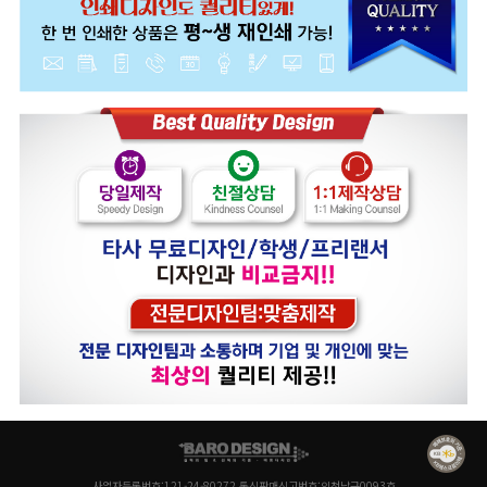
사업자등록번호:121-24-80272 통신판매신고번호:인천남구0093호