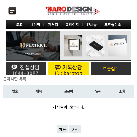
로고
네이밍
캐릭터
홈페이지
인쇄물
포트폴리오
주문접수
공지사항 목록
번호
제목
글쓴이
날짜
조회
게시물이 없습니다.
처음
이전