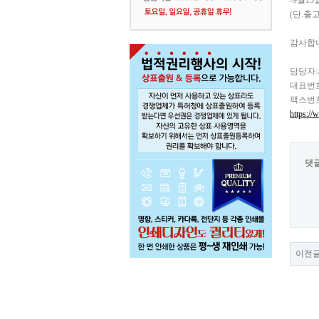
-9월1
(단.출
감사합
담당자:
대표번호:
팩스번호: 
https:/
댓
이전