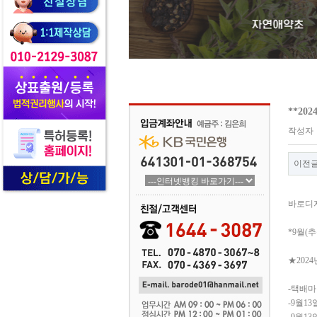
**20
작성자
이전
바로디자
*9월(
★2024
-택배마
-9월1